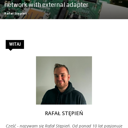
network with external adapter
–
Rafał Stępień
-
Rafał
WITAJ
Stępień
RAFAŁ STĘPIEŃ
Cześć - nazywam się Rafał Stępień. Od ponad 10 lat pasjonuje