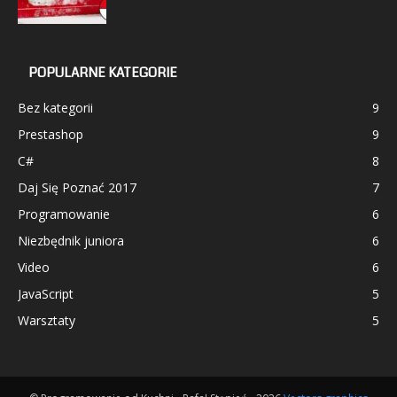
POPULARNE KATEGORIE
Bez kategorii
9
Prestashop
9
C#
8
Daj Się Poznać 2017
7
Programowanie
6
Niezbędnik juniora
6
Video
6
JavaScript
5
Warsztaty
5