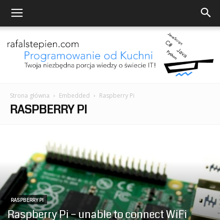
Strona główna
Embedded
Raspberry Pi
Programowanie
RASPBERRY PI
od
Kuchni
RASPBERRY PI
Raspberry Pi – unable to connect WiFi