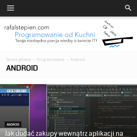
Strona główna
Programowanie
Android
Programowanie
ANDROID
od
Kuchni
ANDROID
Jak dodać zakupy wewnątrz aplikacji na