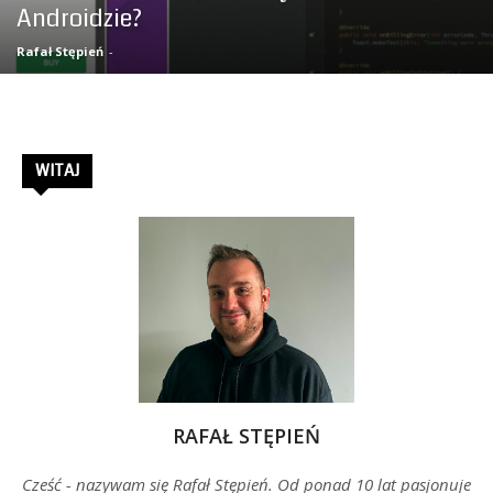
Androidzie?
–
Rafał Stępień
-
Rafał
WITAJ
Stępień
RAFAŁ STĘPIEŃ
Cześć - nazywam się Rafał Stępień. Od ponad 10 lat pasjonuje