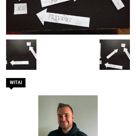
–
Rafał
Stępień
WITAJ