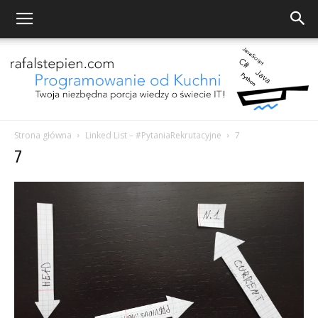
Strona główna
Linked List – #PytaniaRekrutacyjne
7
7
Programowanie
od
Kuchni