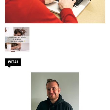
–
Rafał
Stępień
WITAJ