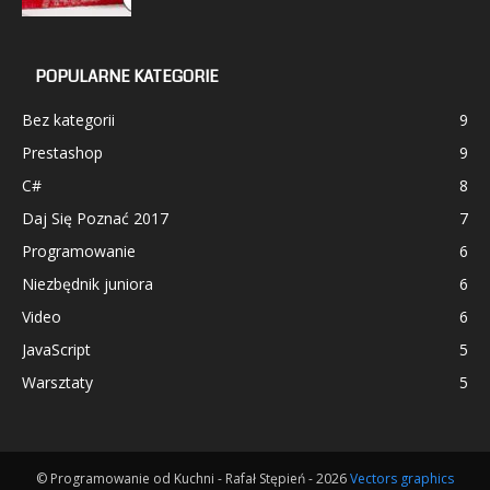
POPULARNE KATEGORIE
Bez kategorii
9
Prestashop
9
C#
8
Daj Się Poznać 2017
7
Programowanie
6
Niezbędnik juniora
6
Video
6
JavaScript
5
Warsztaty
5
© Programowanie od Kuchni - Rafał Stępień - 2026
Vectors graphics