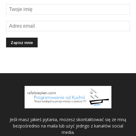
Jeśli masz jakieś pytania, możesz skontaktować się ze mną
bezpośrednio na maila lub użyć jedngo z kanałów social
media.