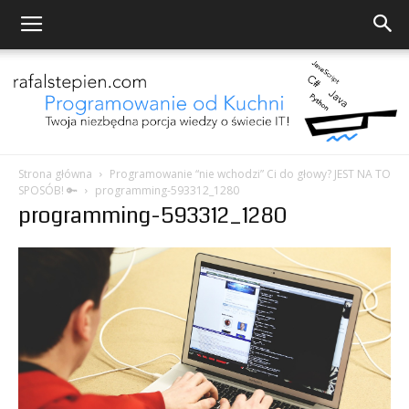
Strona główna
Programowanie “nie wchodzi” Ci do głowy? JEST NA TO
SPOSÓB! 🔑
programming-593312_1280
Programowanie
programming-593312_1280
od
Kuchni