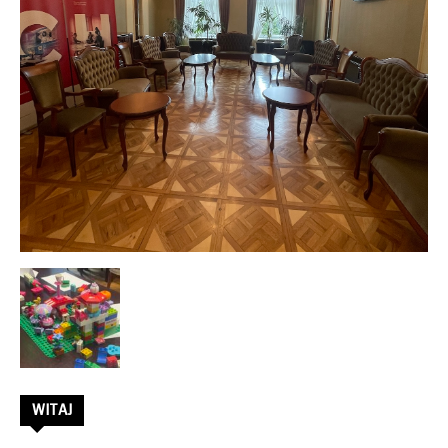
–
Rafał
Stępień
WITAJ