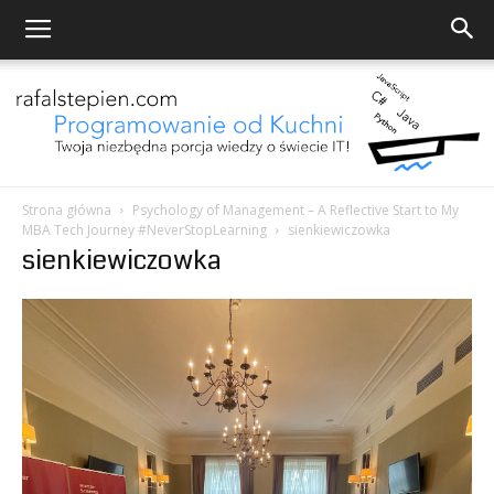
Strona główna
Psychology of Management – A Reflective Start to My
MBA Tech Journey #NeverStopLearning
sienkiewiczowka
Programowanie
sienkiewiczowka
od
Kuchni