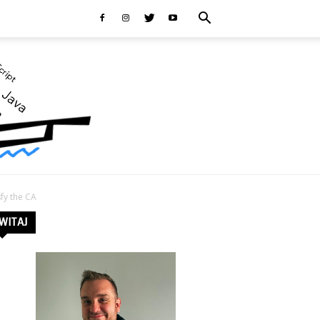
sfy the CA
WITAJ