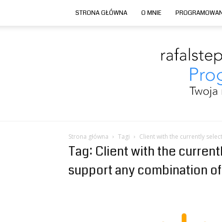
STRONA GŁÓWNA
O MNIE
PROGRAMOWAN
Strona główna
Tagi
Client with the currently sele
Tag: Client with the curren
support any combination of 