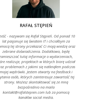
RAFAŁ STĘPIEŃ
ześć - nazywam się Rafał Stępień. Od ponad 10
lat pasjonuje się światem IT i chciałbym za
mocą tej strony przekazać Ci moją wiedzę oraz
zebrane doświadczenia. Dodatkowo, będę
zamieszczać tutaj informacje o wydarzeniach,
óre realizuje, projektach w których biorę udział
raz problemach z jakimi się natknąłem podczas
mojej wędrówki. Jestem otwarty na feedback i
ytania osób, których zainteresuje zawartość tej
strony. Możesz skontaktować się ze mną
bezpośrednio na maila
kontakt@rafalstepien.com lub za pomocą
kanałów social media.