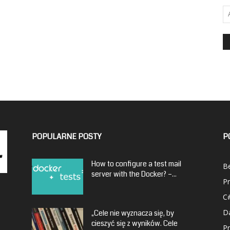
POPULARNE POSTY
P
How to configure a test mail
Be
server with the Docker? –...
P
C
D
„Cele nie wyznacza się, by
cieszyć się z wyników. Cele
P