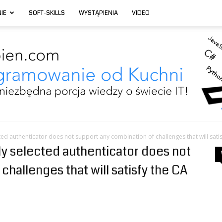
IE
SOFT-SKILLS
WYSTĄPIENIA
VIDEO
cted authenticator does not support any combination of challenges that will sati
tly selected authenticator does not
Programowanie
challenges that will satisfy the CA