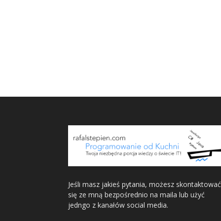
Jeśli masz jakieś pytania, możesz skontaktować
się ze mną bezpośrednio na maila lub użyć
jedngo z kanałów social media.