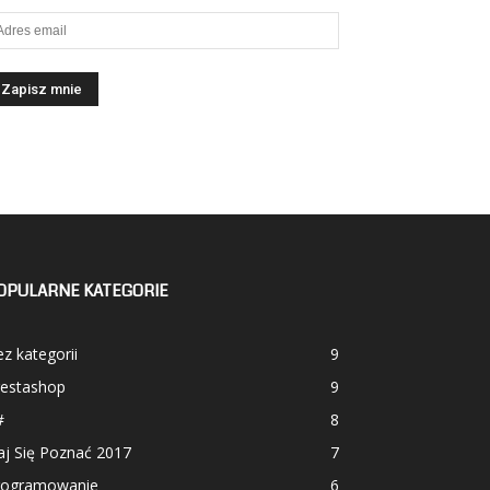
OPULARNE KATEGORIE
z kategorii
9
restashop
9
#
8
aj Się Poznać 2017
7
rogramowanie
6