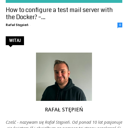
How to configure a test mail server with
–
the Docker? –...
Rafał Stępień
-
0
Rafał
WITAJ
Stępień
RAFAŁ STĘPIEŃ
Cześć - nazywam się Rafał Stępień. Od ponad 10 lat pasjonuje
się światem IT i chciałbym za pomocą tej strony przekazać Ci