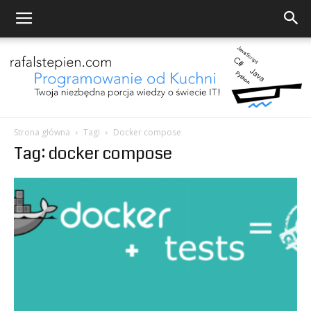
Strona główna
Tagi
Docker compose
Tag: docker compose
Programowanie
od
Kuchni