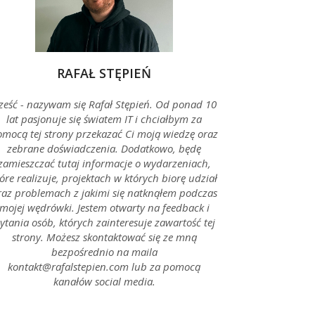
RAFAŁ STĘPIEŃ
ześć - nazywam się Rafał Stępień. Od ponad 10
lat pasjonuje się światem IT i chciałbym za
mocą tej strony przekazać Ci moją wiedzę oraz
zebrane doświadczenia. Dodatkowo, będę
zamieszczać tutaj informacje o wydarzeniach,
óre realizuje, projektach w których biorę udział
raz problemach z jakimi się natknąłem podczas
mojej wędrówki. Jestem otwarty na feedback i
ytania osób, których zainteresuje zawartość tej
strony. Możesz skontaktować się ze mną
bezpośrednio na maila
kontakt@rafalstepien.com lub za pomocą
kanałów social media.