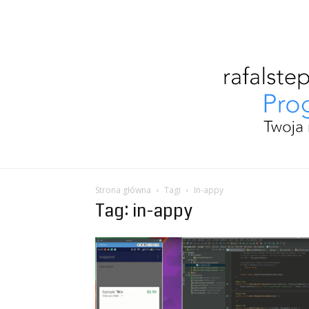
Strona główna
Tagi
In-appy
Tag: in-appy