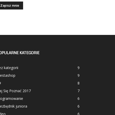
OPULARNE KATEGORIE
z kategorii
9
restashop
9
#
8
aj Się Poznać 2017
7
rogramowanie
6
ezbędnik juniora
6
ideo
6