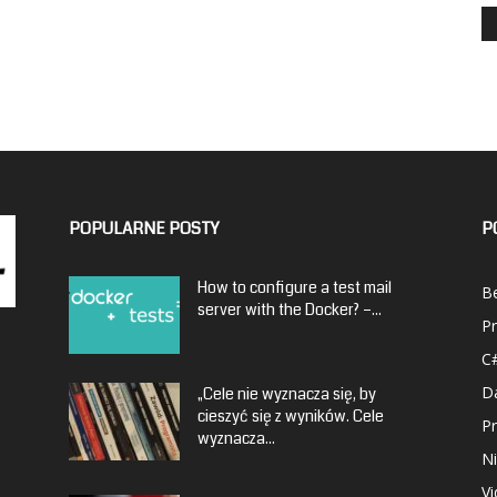
POPULARNE POSTY
P
How to configure a test mail
Be
server with the Docker? –...
P
C
D
„Cele nie wyznacza się, by
cieszyć się z wyników. Cele
P
wyznacza...
Ni
V