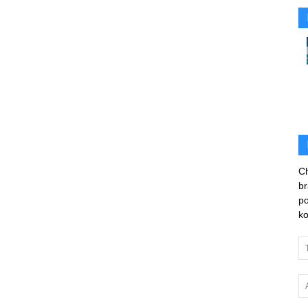
Rafał
Stępień
Ch
br
po
ko