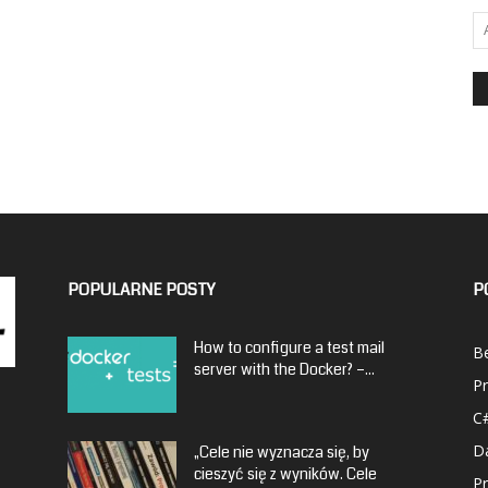
POPULARNE POSTY
P
How to configure a test mail
Be
server with the Docker? –...
P
C
D
„Cele nie wyznacza się, by
cieszyć się z wyników. Cele
P