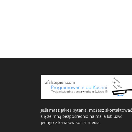
Jeśli masz jakieś pytania, możesz skontaktować
się ze mną bezpośrednio na maila lub użyć
jedngo z kanałów social media.