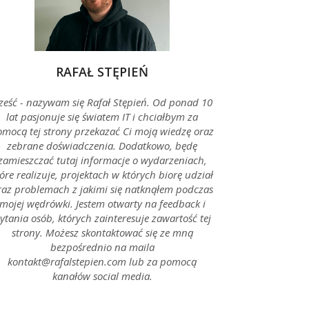
RAFAŁ STĘPIEŃ
ześć - nazywam się Rafał Stępień. Od ponad 10
lat pasjonuje się światem IT i chciałbym za
mocą tej strony przekazać Ci moją wiedzę oraz
zebrane doświadczenia. Dodatkowo, będę
zamieszczać tutaj informacje o wydarzeniach,
óre realizuje, projektach w których biorę udział
raz problemach z jakimi się natknąłem podczas
mojej wędrówki. Jestem otwarty na feedback i
ytania osób, których zainteresuje zawartość tej
strony. Możesz skontaktować się ze mną
bezpośrednio na maila
kontakt@rafalstepien.com lub za pomocą
kanałów social media.