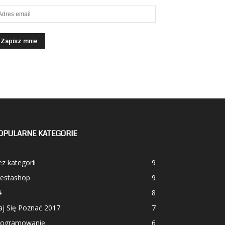
OPULARNE KATEGORIE
z kategorii
9
restashop
9
#
8
aj Się Poznać 2017
7
rogramowanie
6