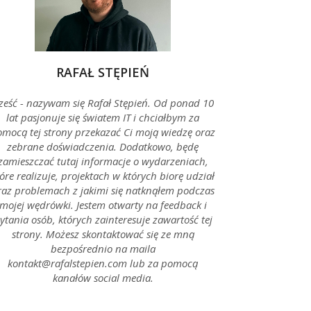
RAFAŁ STĘPIEŃ
ześć - nazywam się Rafał Stępień. Od ponad 10
lat pasjonuje się światem IT i chciałbym za
mocą tej strony przekazać Ci moją wiedzę oraz
zebrane doświadczenia. Dodatkowo, będę
zamieszczać tutaj informacje o wydarzeniach,
óre realizuje, projektach w których biorę udział
raz problemach z jakimi się natknąłem podczas
mojej wędrówki. Jestem otwarty na feedback i
ytania osób, których zainteresuje zawartość tej
strony. Możesz skontaktować się ze mną
bezpośrednio na maila
kontakt@rafalstepien.com lub za pomocą
kanałów social media.