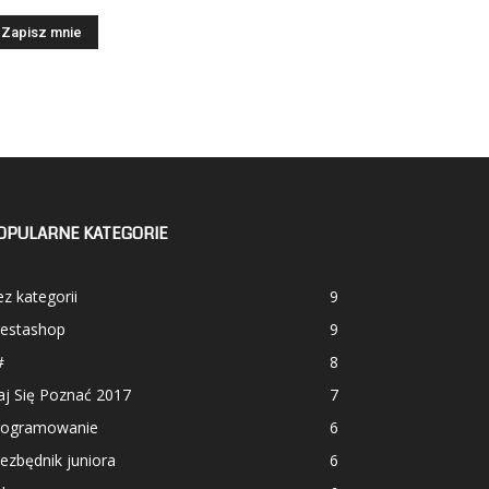
OPULARNE KATEGORIE
z kategorii
9
restashop
9
#
8
aj Się Poznać 2017
7
rogramowanie
6
ezbędnik juniora
6