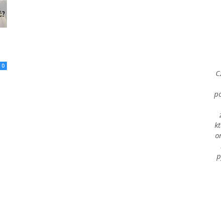
od
0
C
po
Kuchni
kt
o
p
–