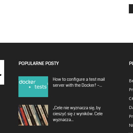
POPULARNE POSTY
P
How to configure a test mail
Be
server with the Docker? –...
P
C
D
„Cele nie wyznacza się, by
cieszyć się z wyników. Cele
P
wyznacza...
Ni