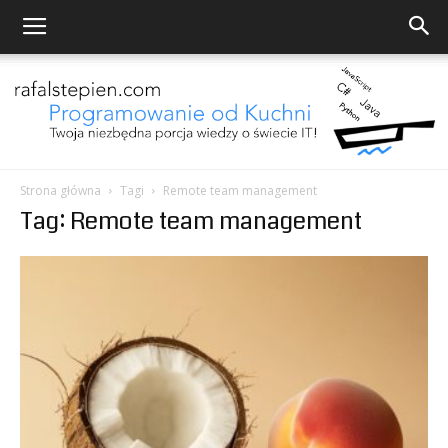
Strona główna
Tagi
Remote team management
Tag: Remote team management
Programowanie
od
Kuchni