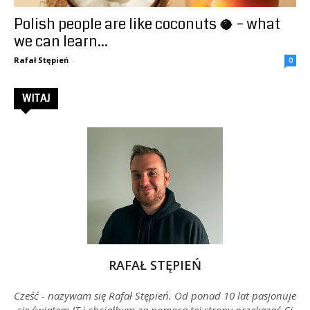
Polish people are like coconuts 🥥 – what
–
we can learn...
Rafał Stępień
-
0
Rafał
WITAJ
Stępień
RAFAŁ STĘPIEŃ
Cześć - nazywam się Rafał Stępień. Od ponad 10 lat pasjonuje
się światem IT i chciałbym za pomocą tej strony przekazać Ci