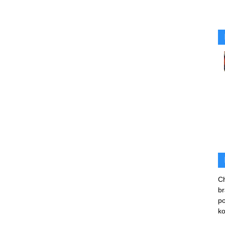
Rafał
Stępień
Ch
br
po
ko