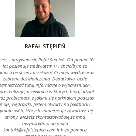
RAFAŁ STĘPIEŃ
ześć - nazywam się Rafał Stępień. Od ponad 10
lat pasjonuje się światem IT i chciałbym za
mocą tej strony przekazać Ci moją wiedzę oraz
zebrane doświadczenia. Dodatkowo, będę
zamieszczać tutaj informacje o wydarzeniach,
óre realizuje, projektach w których biorę udział
raz problemach z jakimi się natknąłem podczas
mojej wędrówki. Jestem otwarty na feedback i
ytania osób, których zainteresuje zawartość tej
strony. Możesz skontaktować się ze mną
bezpośrednio na maila
kontakt@rafalstepien.com lub za pomocą
kanałów social media.