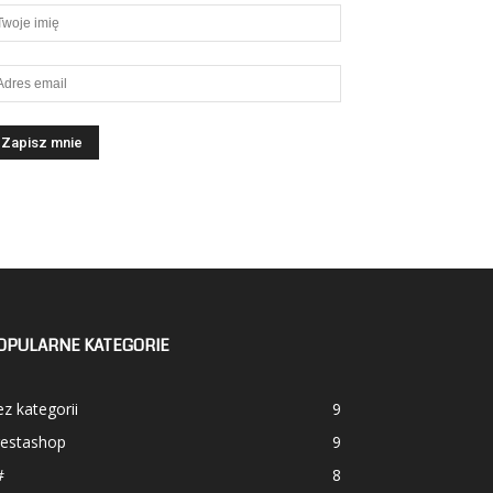
OPULARNE KATEGORIE
z kategorii
9
restashop
9
#
8