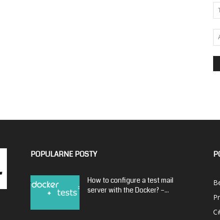
POPULARNE POSTY
P
How to configure a test mail
Be
server with the Docker? –...
P
C