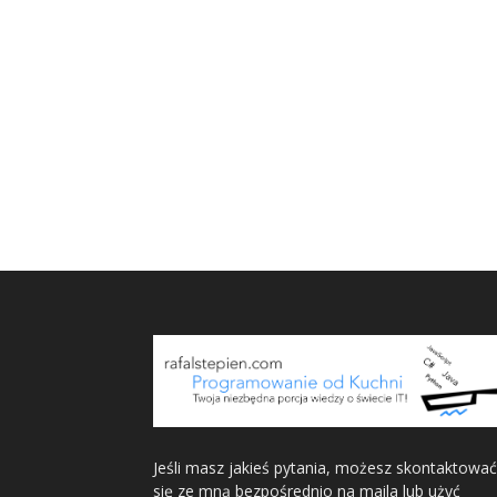
Jeśli masz jakieś pytania, możesz skontaktować
się ze mną bezpośrednio na maila lub użyć