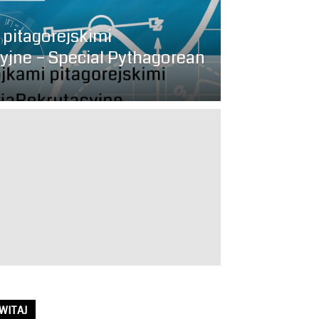
 pitagorejskimi
yjne – Special Pythagorean
WITAJ