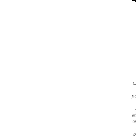
Rafał
Stępień
C
po
kt
o
p