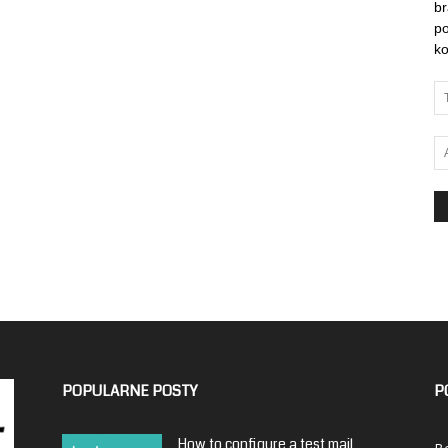
br
po
ko
POPULARNE POSTY
P
How to configure a test mail