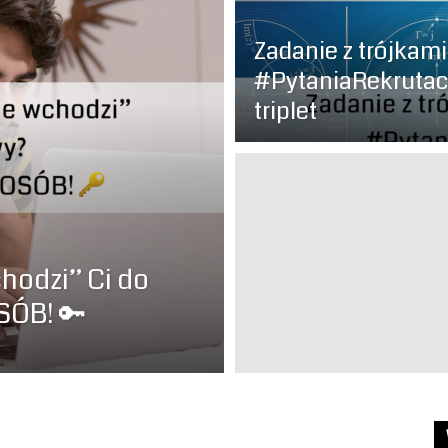
od
Zadanie z trójkami
#PytaniaRekrutac
triplet
Kuchni
hodzi” Ci do
SÓB! 🔑
–