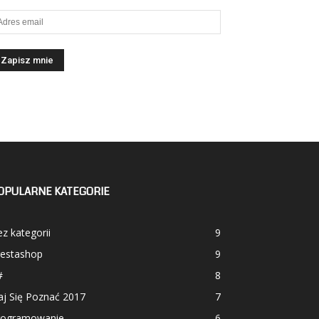
OPULARNE KATEGORIE
z kategorii
9
restashop
9
#
8
aj Się Poznać 2017
7
rogramowanie
6