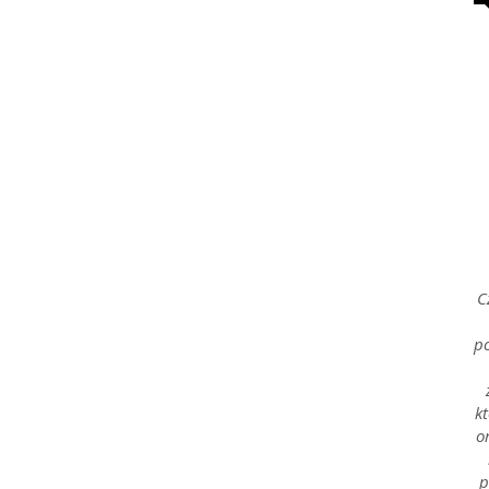
Rafał
Stępień
C
po
kt
o
p