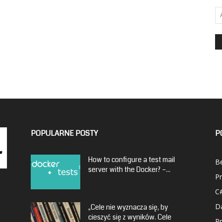
POPULARNE POSTY
P
How to configure a test mail
Be
server with the Docker? –...
P
C
D
„Cele nie wyznacza się, by
cieszyć się z wyników. Cele
P