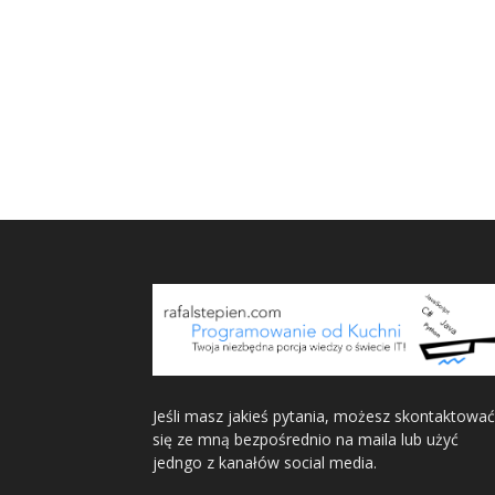
Jeśli masz jakieś pytania, możesz skontaktować
się ze mną bezpośrednio na maila lub użyć
jedngo z kanałów social media.