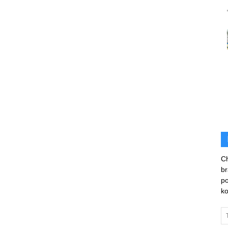
Ch
br
po
ko