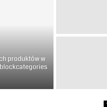
od
Kuchni
ych produktów w
 blockcategories
–