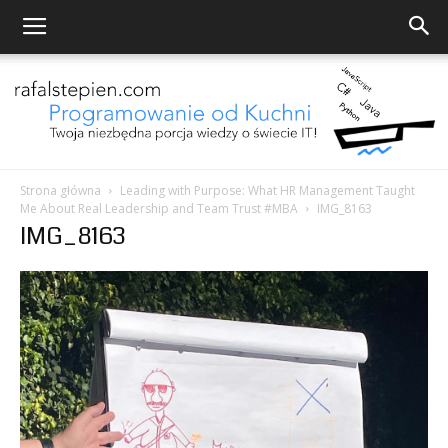
Strona główna
Leading with Purpose: What HR Management Taught
Me About Real Leadership and Team Trust #MBA
IMG_8163
Programowanie
IMG_8163
od
Kuchni