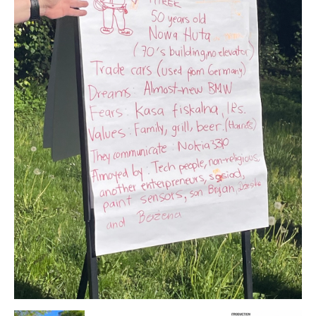
–
Rafał
Stępień