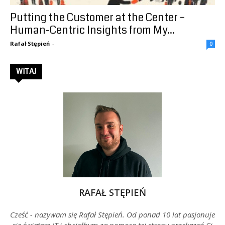
Putting the Customer at the Center –
–
Human-Centric Insights from My...
Rafał Stępień
-
0
Rafał
WITAJ
Stępień
RAFAŁ STĘPIEŃ
Cześć - nazywam się Rafał Stępień. Od ponad 10 lat pasjonuje
się światem IT i chciałbym za pomocą tej strony przekazać Ci