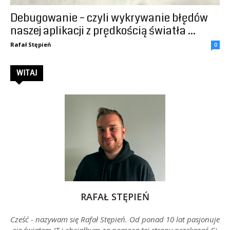
Debugowanie – czyli wykrywanie błędów
–
naszej aplikacji z prędkością światła ...
Rafał Stępień
-
0
Rafał
WITAJ
Stępień
RAFAŁ STĘPIEŃ
Cześć - nazywam się Rafał Stępień. Od ponad 10 lat pasjonuje
się światem IT i chciałbym za pomocą tej strony przekazać Ci