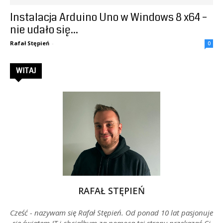
Instalacja Arduino Uno w Windows 8 x64 –
–
nie udało się...
Rafał Stępień
-
0
Rafał
WITAJ
Stępień
RAFAŁ STĘPIEŃ
Cześć - nazywam się Rafał Stępień. Od ponad 10 lat pasjonuje
się światem IT i chciałbym za pomocą tej strony przekazać Ci