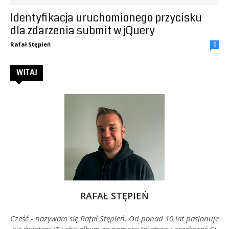
Identyfikacja uruchomionego przycisku
–
dla zdarzenia submit w jQuery
Rafał Stępień
-
0
Rafał
WITAJ
Stępień
RAFAŁ STĘPIEŃ
Cześć - nazywam się Rafał Stępień. Od ponad 10 lat pasjonuje
się światem IT i chciałbym za pomocą tej strony przekazać Ci