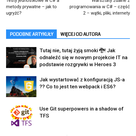
Testy jednostkowe w C# a
Warsztaty zdalne z
metody prywatne – jak to
programowania w C# – część
ugryźć?
2 – wątki, pliki, internety
PODOBNE ARTYKUŁY
WIĘCEJ OD AUTORA
Tutaj nie, tutaj żyją smoki 🐉! Jak
odnaleźć się w nowym projekcie IT na
podstawie rozgrywki w Heroes 3
Jak wystartować z konfiguracją JS-a
?? Co to jest ten webpack i ES6?
Use Git superpowers in a shadow of
TFS