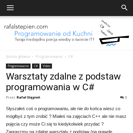
Strona główna
Programowanie
C#
Programowanie
Programowanie
C#
Video
Warsztaty zdalne z podstaw
programowania w C#
od
Przez
Rafał Stępień
0
Słyszałeś coś o programowaniu, ale nie do końca wiesz co
mógłbyś z tym zrobić ? Miałeś na zajęciach C++ ale nie masz
Kuchni
pojęcia czy może Ci się to kiedykolwiek przydać ?
Zapraszmy na zdalne warsztaty z podstaw (na prawdę