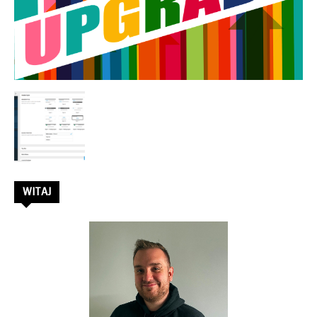
–
Rafał
Stępień
WITAJ