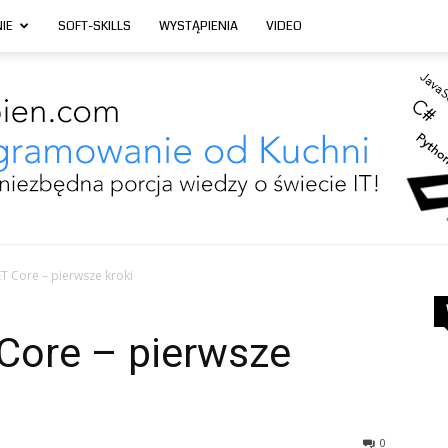
IE
SOFT-SKILLS
WYSTĄPIENIA
VIDEO
T Core – pierwsze kroki
Programowanie
Core – pierwsze
0