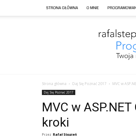
STRONA GŁÓWNA
O MNIE
PROGRAMOWAN
Strona główna
Daj Się Poznać 2017
MVC w ASP.NE
Daj Się Poznać 2017
MVC w ASP.NET 
kroki
Przez
Rafał Stępień