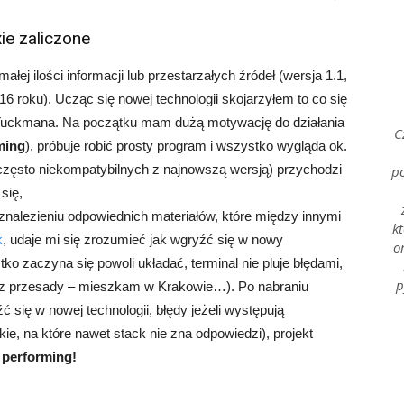
od
ie zaliczone
łej ilości informacji lub przestarzałych źródeł (wersja 1.1,
016 roku). Ucząc się nowej technologii skojarzyłem to co się
Tuckmana. Na początku mam dużą motywację do działania
C
ming
), próbuje robić prosty program i wszystko wygląda ok.
y często niekompatybilnych z najnowszą wersją) przychodzi
po
Kuchni
się,
o znalezieniu odpowiednich materiałów, które między innymi
kt
k
, udaje mi się zrozumieć jak wgryźć się w nowy
o
ko zaczyna się powoli układać, terminal nie pluje błędami,
p
bez przesady – mieszkam w Krakowie…). Po nabraniu
 się w nowej technologii, błędy jeżeli występują
–
ie, na które nawet stack nie zna odpowiedzi), projekt
e
performing!