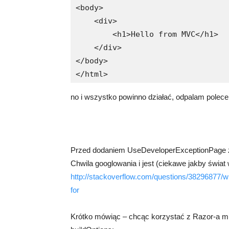
<body>

    <div>

        <h1>Hello from MVC</h1>

    </div>

</body>

</html>
no i wszystko powinno działać, odpalam polecen
Przed dodaniem UseDeveloperExceptionPage zo
Chwila googlowania i jest (ciekawe jakby świat 
http://stackoverflow.com/questions/38296877/w
for
Krótko mówiąc – chcąc korzystać z Razor-a mus