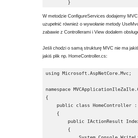
        }
W metodzie ConfigureServices dodajemy MVC 
uzupełnić również o wywołanie metody UseMvc o
zabawie z Controllerami i View dodałem obsłu
Jeśli chodzi o samą strukturę MVC nie ma jakiś
jakiś plik np. HomeController.cs:
using Microsoft.AspNetCore.Mvc;

namespace MVCApplicationIleZaIle.C
{

    public class HomeController : 
    {

        public IActionResult Index
        {

            System.Console.WriteL