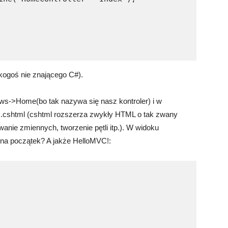
kogoś nie znającego C#).
ews->Home(bo tak nazywa się nasz kontroler) i w
x.cshtml (cshtml rozszerza zwykły HTML o tak zwany
nie zmiennych, tworzenie pętli itp.). W widoku
na początek? A jakże HelloMVC!: