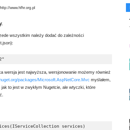
http://www.hfhr.org.pl
Rafał
y.
zede wszystkim należy dodać do zależności
.json):
2"
Stępień
aka wersja jest najwyższa, wersjonowanie możemy również
nuget.org/packages/Microsoft.AspNetCore.Mvc
myślałem,
 jak to jest w zwykłym Nugetcie, ale wtyczki, które
ć.
ices(IServiceCollection services)
