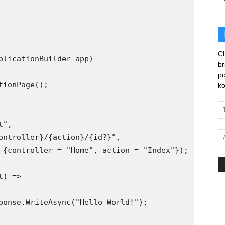
Ch
plicationBuilder app)

br
po
ionPage();

ko
",

ontroller}/{action}/{id?}",

 {controller = "Home", action = "Index"});

) =>

ponse.WriteAsync("Hello World!");
