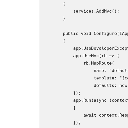
        {

            services.AddMvc();

        }

        public void Configure(IAp
        {

            app.UseDeveloperExcept
            app.UseMvc(rb => {

                rb.MapRoute(

                    name: "default
                    template: "{c
                    defaults: new
            });

            app.Run(async (context
            {

                await context.Res
            });
