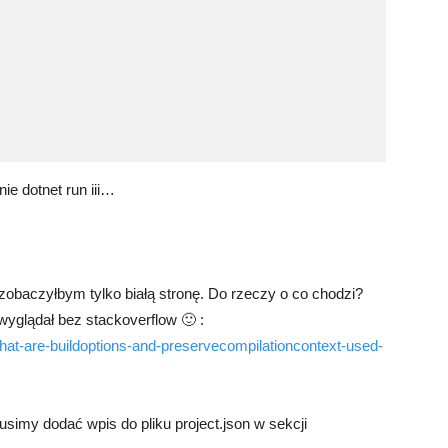
ie dotnet run iii…
baczyłbym tylko białą stronę. Do rzeczy o co chodzi?
wyglądał bez stackoverflow 🙂 :
hat-are-buildoptions-and-preservecompilationcontext-used-
imy dodać wpis do pliku project.json w sekcji