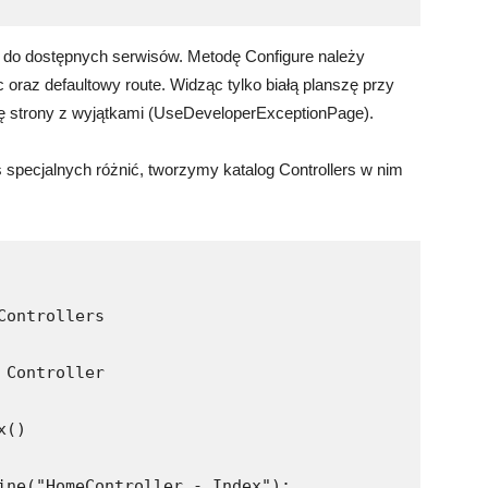
do dostępnych serwisów. Metodę Configure należy
raz defaultowy route. Widząc tylko białą planszę przy
gę strony z wyjątkami (UseDeveloperExceptionPage).
 specjalnych różnić, tworzymy katalog Controllers w nim
ontrollers

Controller

()

ine("HomeController - Index");
