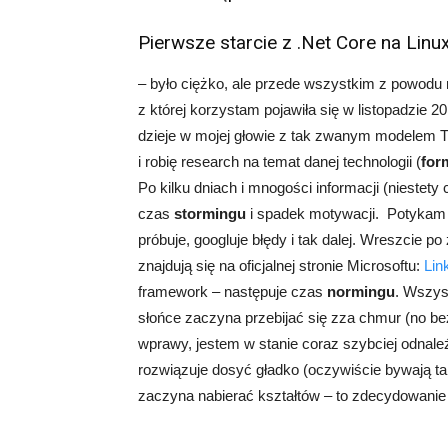
Pierwsze starcie z .Net Core na Linux
– było ciężko, ale przede wszystkim z powodu ma
z której korzystam pojawiła się w listopadzie 2
dzieje w mojej głowie z tak zwanym modelem 
i robię research na temat danej technologii (
for
Po kilku dniach i mnogości informacji (niestet
czas
stormingu
i spadek motywacji. Potykam 
próbuje, googluje błędy i tak dalej. Wreszcie p
znajdują się na oficjalnej stronie Microsoftu:
Lin
framework – następuje czas
normingu
. Wszyst
słońce zaczyna przebijać się zza chmur (no 
wprawy, jestem w stanie coraz szybciej odnaleźć
rozwiązuje dosyć gładko (oczywiście bywają tak
zaczyna nabierać kształtów – to zdecydowani