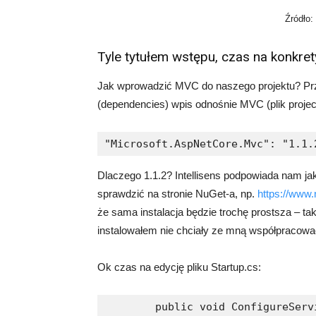
Źródło: 
Tyle tytułem wstępu, czas na konkret
Jak wprowadzić MVC do naszego projektu? Pr
(dependencies) wpis odnośnie MVC (plik project
"Microsoft.AspNetCore.Mvc": "1.1.
Dlaczego 1.1.2? Intellisens podpowiada nam j
sprawdzić na stronie NuGet-a, np.
https://www.
że sama instalacja będzie trochę prostsza – tak
instalowałem nie chciały ze mną współpracowa
Ok czas na edycję pliku Startup.cs:
        public void ConfigureServ