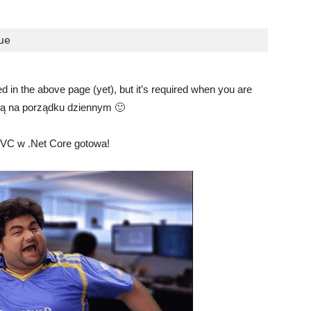
ue
 in the above page (yet), but it’s required when you are
ędą na porządku dziennym 🙂
MVC w .Net Core gotowa!