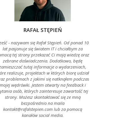
RAFAŁ STĘPIEŃ
ześć - nazywam się Rafał Stępień. Od ponad 10
lat pasjonuje się światem IT i chciałbym za
mocą tej strony przekazać Ci moją wiedzę oraz
zebrane doświadczenia. Dodatkowo, będę
zamieszczać tutaj informacje o wydarzeniach,
óre realizuje, projektach w których biorę udział
raz problemach z jakimi się natknąłem podczas
mojej wędrówki. Jestem otwarty na feedback i
ytania osób, których zainteresuje zawartość tej
strony. Możesz skontaktować się ze mną
bezpośrednio na maila
kontakt@rafalstepien.com lub za pomocą
kanałów social media.