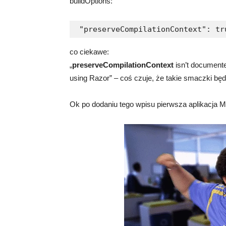
buildOptions:
 "preserveCompilationContext": tr
co ciekawe:
„
preserveCompilationContext
isn’t documented
using Razor” – coś czuje, że takie smaczki b
Ok po dodaniu tego wpisu pierwsza aplikacja 