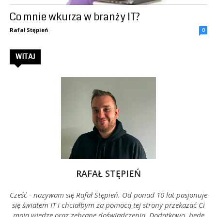
Co mnie wkurza w branży IT?
–
Rafał Stępień
-
0
WITAJ
Rafał
Stępień
RAFAŁ STĘPIEŃ
Cześć - nazywam się Rafał Stępień. Od ponad 10 lat pasjonuje
się światem IT i chciałbym za pomocą tej strony przekazać Ci
moją wiedzę oraz zebrane doświadczenia. Dodatkowo, będę