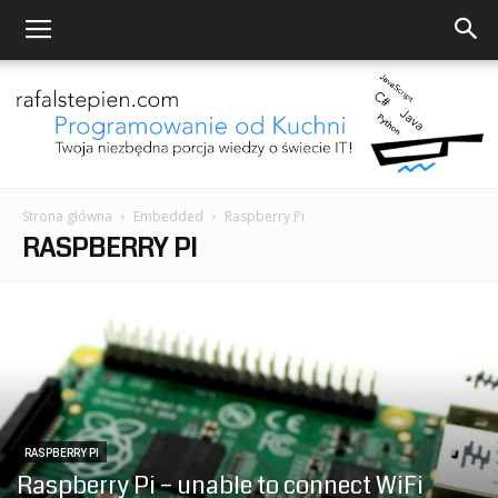
Strona główna
Embedded
Raspberry Pi
Programowanie
RASPBERRY PI
od
Kuchni
RASPBERRY PI
Raspberry Pi – unable to connect WiFi