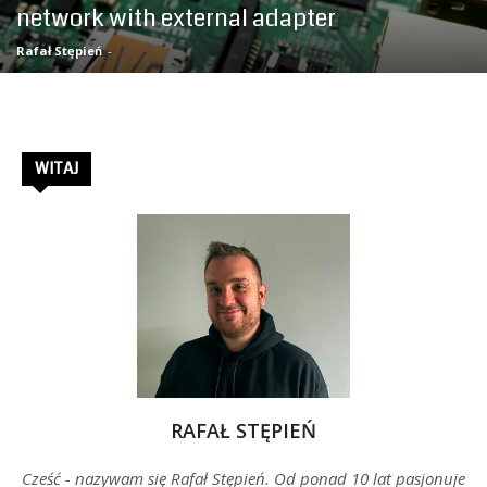
network with external adapter
–
Rafał Stępień
-
Rafał
WITAJ
Stępień
RAFAŁ STĘPIEŃ
Cześć - nazywam się Rafał Stępień. Od ponad 10 lat pasjonuje